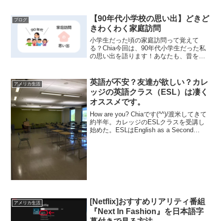
個人的に一番好きなのは、青い空は凛と
澄んで羊雲は静かに揺れる引用元：レミ
オロメン『3月9日』という部分。ここで
【90年代小学校の思い出】どきど
ブログ
一気に感情が盛り上が...
きわくわく家庭訪問
小学生だった頃の家庭訪問って覚えて
る？Chia今回は、90年代小学生だった私
の思い出を語ります！あなたも、昔を思
い出してほっこりしていってね☆年に一
度の特別な日。家庭訪問新しい学年に上
がり、新しい教室、新しいクラスメイ
英語が不安？友達が欲しい？カレ
アメリカ生活
ト、新しい担任の先生に...
ッジの英語クラス（ESL）は凄く
オススメです。
How are you? Chiaです(^^)/渡米してきて
約半年。カレッジのESLクラスを受講し
始めた。ESLはEnglish as a Second
Languageのこと。つまり、英語が母国語
でない人向けの英語クラス。ロサンゼル
スは移...
[Netflix]おすすめリアリティ番組
アメリカ生活
『Next In Fashion』を日本語字