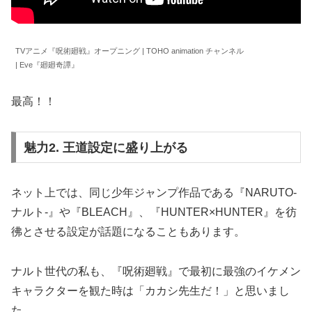
TVアニメ『呪術廻戦』オープニング | TOHO animation チャンネル
| Eve『廻廻奇譚』
最高！！
魅力2. 王道設定に盛り上がる
ネット上では、同じ少年ジャンプ作品である『NARUTO-
ナルト-』や『BLEACH』、『HUNTER×HUNTER』を彷
彿とさせる設定が話題になることもあります。
ナルト世代の私も、『呪術廻戦』で最初に最強のイケメン
キャラクターを観た時は「カカシ先生だ！」と思いまし
た。