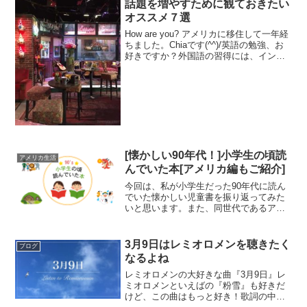
話題を増やすために観ておきたい
オススメ７選
How are you? アメリカに移住して一年経
ちました。Chiaです(^^)/英語の勉強、お
好きですか？外国語の習得には、インプ
ットとアウトプットの両方が大事！外国
語学習、アウトプットに有効なのは？
YES! 楽しくおしゃべりできる外国人...
[懐かしい90年代！]小学生の頃読
アメリカ生活
んでいた本[アメリカ編もご紹介]
今回は、私が小学生だった90年代に読ん
でいた懐かしい児童書を振り返ってみた
いと思います。また、同世代であるアメ
リカ人の旦那さんにも何冊か教えてもら
ったのでそちらも紹介します。そして別
のページでは、（90年代）小学校の教科
3月9日はレミオロメンを聴きたく
ブログ
書に載っていた作品も...
なるよね
レミオロメンの大好きな曲『3月9日』レ
ミオロメンといえばの『粉雪』も好きだ
けど、この曲はもっと好き！歌詞の中で