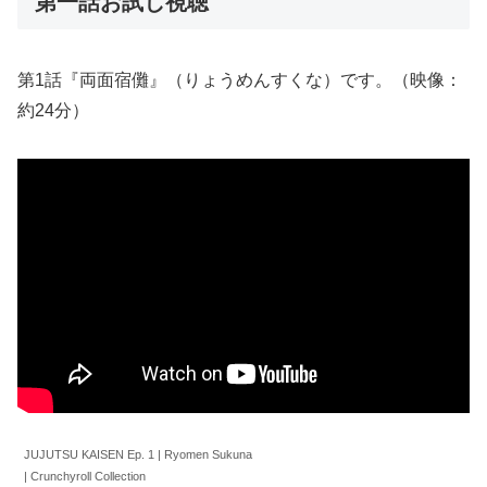
第一話お試し視聴
第1話『両面宿儺』（りょうめんすくな）です。（映像：
約24分）
JUJUTSU KAISEN Ep. 1 | Ryomen Sukuna
| Crunchyroll Collection