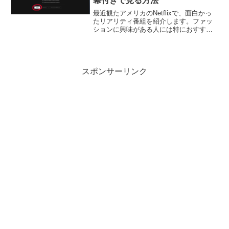
幕付きで見る方法
最近観たアメリカのNetflixで、面白かっ
たリアリティ番組を紹介します。ファッ
ションに興味がある人には特におすすめ
です！そしてそれを日本語字幕付きで見
る方法は最後で紹介しています。こちら
を先に知りたい方は、Contents（目次）
から飛ん...
スポンサーリンク